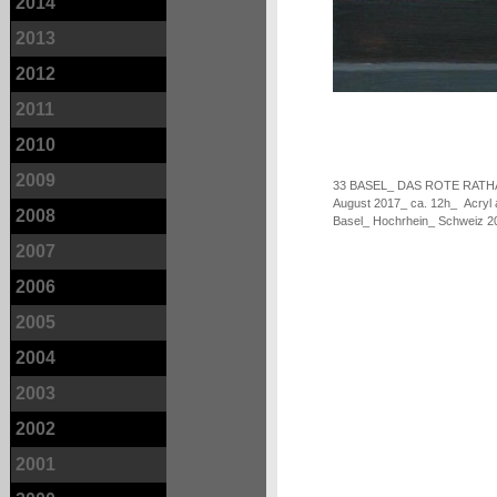
2014
2013
2012
2011
2010
2009
33 BASEL_ DAS ROTE RAT
August 2017_ ca. 12h_ Acryl
2008
Basel_ Hochrhein_ Schweiz 2
2007
2006
2005
2004
2003
2002
2001