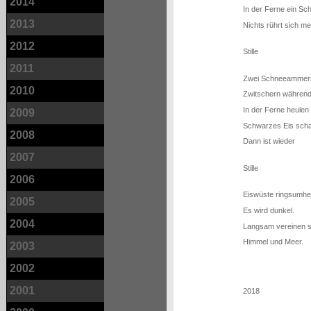
2014
In der Ferne ein Sch
2013
Nichts rührt sich me
2012
Stille
2011
Zwei Schneeammern f
2010
Zwitschern während
In der Ferne heulen
2009
Schwarzes Eis scha
2008
Dann ist wieder
2007
Stille
2006
Eiswüste ringsumhe
2005
Es wird dunkel.
2004
Langsam vereinen s
Himmel und Meer.
2003
2002
2001
2018