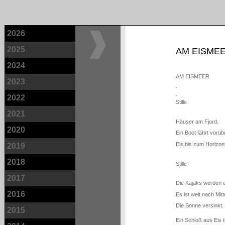
2026
2025
AM EISME
2024
AM EISMEER
2023
.
.
2022
Stille
2021
Häuser am Fjord.
2020
Ein Boot fährt vorüb
Eis bis zum Horizon
2019
2018
Stille
2017
Die Kajaks werden e
2016
Es ist weit nach Mit
Die Sonne versinkt.
2015
Ein Schloß aus Eis t