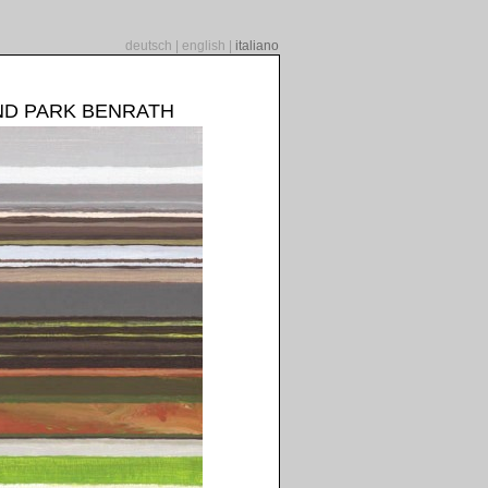
deutsch
|
english
|
italiano
ND PARK BENRATH