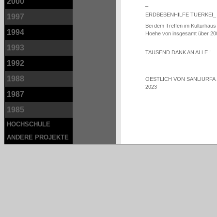
2000
_
ERDBEBENHILFE TUERKEI_
1997
Bei dem Treffen im Kulturhaus
1994
Hoehe von insgesamt über 20
1993
TAUSEND DANK AN ALLE !
1992
1988
OESTLICH VON SANLIURFA 1_
2023
1987
1985
HOCHSCHULE
ANDERE PROJEKTE