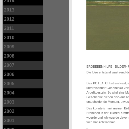
2014
2013
2012
2011
2010
2009
2008
2007
ERDBEBENHILFE_ BILDER-
Die Idee entstand waehrend d
2006
--
2005
Das POTLATCH ist ein Fest, a
untereinander Geschenke vertei
2004
Argellitgestein. So wird eine 
Geschenke dienen also ausser
2003
entscheidende Moment, etwas 
Das konnte ich mit meinen Bil
2002
Erdbeben in der Tuerkei statt
wuerde und ich wuerde davon 
2001
fuer ihre Anteilnahme.
_