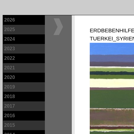
2026
2025
ERDBEBENHILFE
TUERKEI_SYRIE
2024
2023
2022
2021
2020
2019
2018
2017
2016
2015