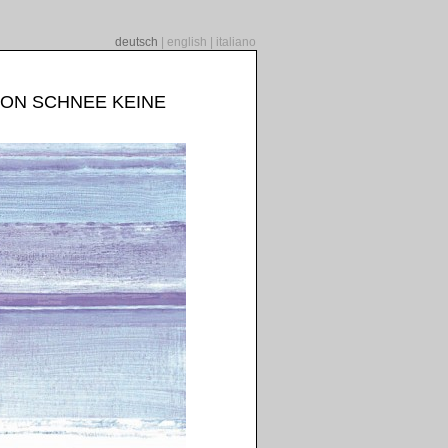
deutsch
|
english
|
italiano
VON SCHNEE KEINE