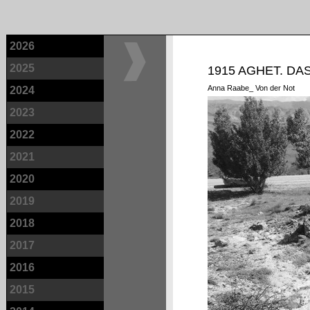
2026
2025
1915 AGHET. DA
Anna Raabe_ Von der Not
2024
2023
2022
2021
2020
2019
2018
2017
2016
2015