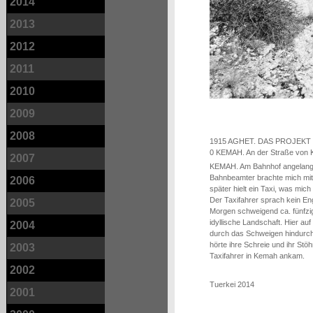
2014
2013
2012
2011
2010
2009
2008
1915 AGHET. DAS PROJEKT
0 KEMAH. An der Straße von 
2007
KEMAH. Am Bahnhof angelangt e
Bahnbeamter brachte mich mit 
2006
später hielt ein Taxi, was mi
Der Taxifahrer sprach kein En
2005
Morgen schweigend ca. fünfzig
idyllische Landschaft. Hier au
2004
durch das Schweigen hindurch
hörte ihre Schreie und ihr Stö
2003
Taxifahrer in Kemah ankam.
2002
Tuerkei 2014
2001