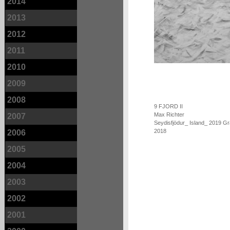
2014
2013
2012
2011
2010
2009
2008
9 FJORD II
Max Richter
2007
Seydisfjödur_ Island_ 2019 G
2018
2006
2005
2004
2003
2002
2001