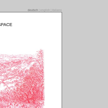
deutsch
|
english
|
italiano
SPACE