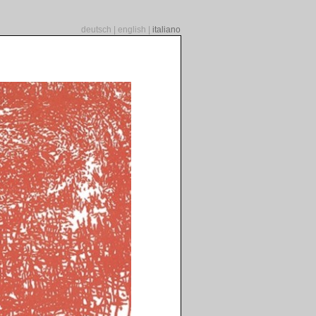
deutsch
|
english
|
italiano