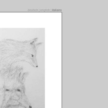
deutsch
|
english
|
italiano