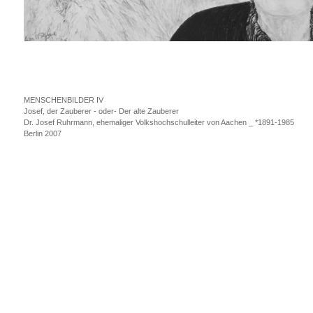
MENSCHENBILDER IV
Josef, der Zauberer - oder- Der alte Zauberer
Dr. Josef Ruhrmann, ehemaliger Volkshochschulleiter von Aachen _ *1891-1985
Berlin 2007